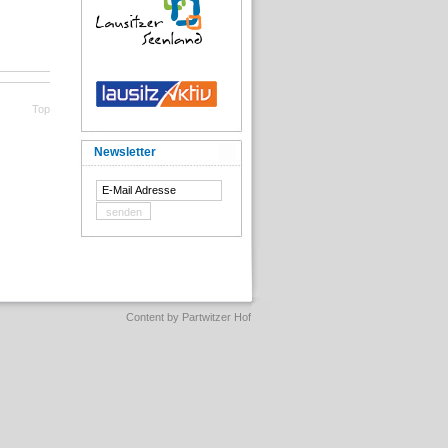
Top
Newsletter
Content by
Partwitzer Hof