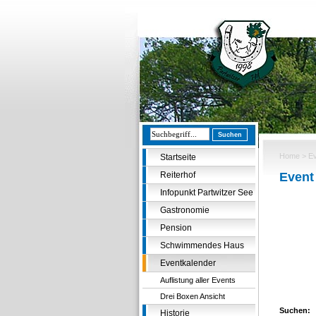
Home
> Ev
Startseite
Reiterhof
Event
Infopunkt Partwitzer See
Gastronomie
Pension
Schwimmendes Haus
Eventkalender
Auflistung aller Events
Drei Boxen Ansicht
Suchen:
Historie