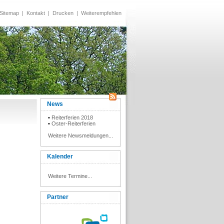
Sitemap
|
Kontakt
|
Drucken
|
Weiterempfehlen
News
•
Reiterferien 2018
•
Oster-Reiterferien
Weitere Newsmeldungen...
Kalender
Weitere Termine...
Partner