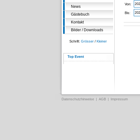
Von:
News
Bis:
Gästebuch
Kontakt
Bilder / Downloads
Schrift:
Grösser
/
Kleiner
Top Event
Datenschutzhinweise
|
AGB
|
Impressum