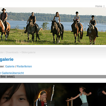
Home
|
lder / Downloads
> Bildergalerie
galerie
hier:
Galerie
/
Reiterferien
r Gallerieübersicht
 Bild: bildd1