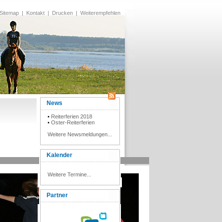
Sitemap
|
Kontakt
|
Drucken
|
Weiterempfehlen
News
•
Reiterferien 2018
•
Oster-Reiterferien
Weitere Newsmeldungen...
Kalender
Weitere Termine...
Partner