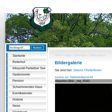
Home
>
Bilder / Downloads
> Bildergalerie
Startseite
Reiterhof
Bildergalerie
Infopunkt Partwitzer See
Sie sind hier:
Galerie
/
Reiterferien
Gastronomie
zurück zur Gallerieübersicht
Pension
Aktuelles Bild: _mg_5543
Schwimmendes Haus
Eventkalender
Historie
News