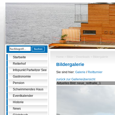
Home
>
Bilder / Downloads
> Bildergalerie
Startseite
Reiterhof
Bildergalerie
Infopunkt Partwitzer See
Sie sind hier:
Galerie
/
Reitturnier
Gastronomie
zurück zur Gallerieübersicht
Pension
Aktuelles Bild: neue_reithalle_1
Schwimmendes Haus
Eventkalender
Historie
News