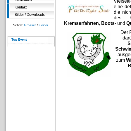
Gästebuch
Vielseit
eine de
Kontakt
die nich
Bilder / Downloads
des P
Kremserfahrten
,
Boots-
und
Q
Schrift:
Grösser
/
Kleiner
Der P
dar
Top Event
S
Schwi
ausge
zum
W
R