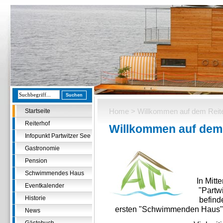
Home
> Willkommen auf dem Reiter
Startseite
Reiterhof
Willkommen auf dem 
Infopunkt Partwitzer See
Gastronomie
Pension
Schwimmendes Haus
In Mitt
Eventkalender
"Partw
Historie
befind
ersten "Schwimmenden Haus" 
News